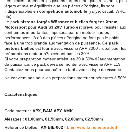
Les bielles forgées et les pistons forgés étant plus résistants, plus
légers et mieux équilibrés que les pièces d?origine, ils sont
indispensables en
compétition automobile
(rallye, circuit, WRC,
etc).
Le pack
pistons forgés Wössner et bielles forgées Xtrem
Motorsport
pour
Audi S3 20V Turbo
est prévu pour résister aux
contraintes importantes imposées par un moteur hautes
performances, là où des pièces d?origine ne font pas le poids
face à une trop grande augmentation de puissance. Ce
pack
pistons bielles
est fourni avec visserie ARP 2000 : idéal pour les
préparations moteur n?excédant pas les 30%.
Si votre préparation moteur atteint les 30 à 50% d?augmentation
de puissance, ce pack devra se monter avec visserie ARP L19.
Contactez-nous pour connaître le tarif avec ce type de visserie.
Ne convient pas pour les préparations moteur supérieures à 50%.
Caractéristiques
Code moteur :
APX, BAM,APY, AMK
Alésages :
81.00mm, 81.50mm, 82.00mm, 82.50mm
Référence Bielles :
AX-BIE-002 -
Lien vers la fiche produit