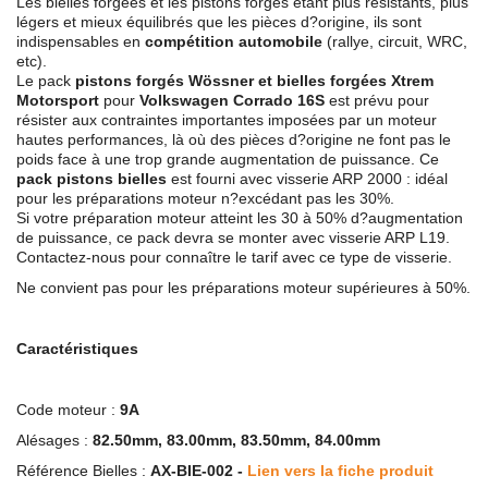
Les bielles forgées et les pistons forgés étant plus résistants, plus
légers et mieux équilibrés que les pièces d?origine, ils sont
indispensables en
compétition automobile
(rallye, circuit, WRC,
etc).
Le pack
pistons forgés Wössner et bielles forgées Xtrem
Motorsport
pour
Volkswagen Corrado 16S
est prévu pour
résister aux contraintes importantes imposées par un moteur
hautes performances, là où des pièces d?origine ne font pas le
poids face à une trop grande augmentation de puissance. Ce
pack pistons bielles
est fourni avec visserie ARP 2000 : idéal
pour les préparations moteur n?excédant pas les 30%.
Si votre préparation moteur atteint les 30 à 50% d?augmentation
de puissance, ce pack devra se monter avec visserie ARP L19.
Contactez-nous pour connaître le tarif avec ce type de visserie.
Ne convient pas pour les préparations moteur supérieures à 50%.
Caractéristiques
Code moteur :
9A
Alésages :
82.50mm, 83.00mm, 83.50mm, 84.00mm
Référence Bielles :
AX-BIE-002 -
Lien vers la fiche produit