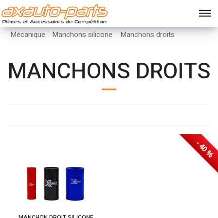
Mécanique
Manchons silicone
Manchons droits
MANCHONS DROITS
- 40 %
- 40 %
MANCHON DROIT SILICONE