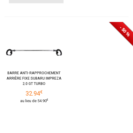
- 40 %
- 25 %
- 25 %
- 50 %
- 50 %
BARRE ANTI-RAPPROCHEMENT
ARRIÈRE FIXE SUBARU IMPREZA
2.0 GT TURBO
€
32.94
€
au lieu de
54.90