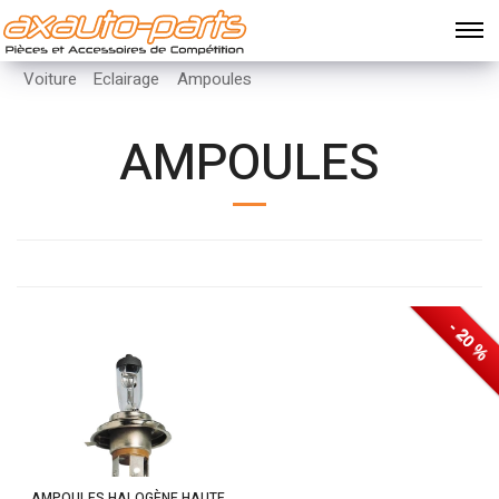
Voiture
Eclairage
Ampoules
AMPOULES
- 30 %
- 20 %
AMPOULES HALOGÈNE HAUTE