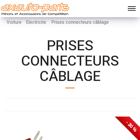
Voiture
Electricite
Prises connecteurs câblage
PRISES
CONNECTEURS
CÂBLAGE
- 10 %
- 25 %
- 30 %
- 30 %