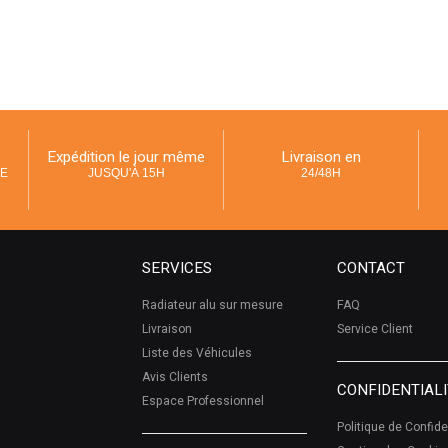
Expédition le jour même
Livraison en
UE
JUSQU'À 15H
24/48H
SERVICES
CONTACT
Radiateur alu sur mesure
FAQ
Livraison
Service Client
Liste des Véhicules
Avis Clients
CONFIDENTIALI
Espace Professionnel
Politique de Confide