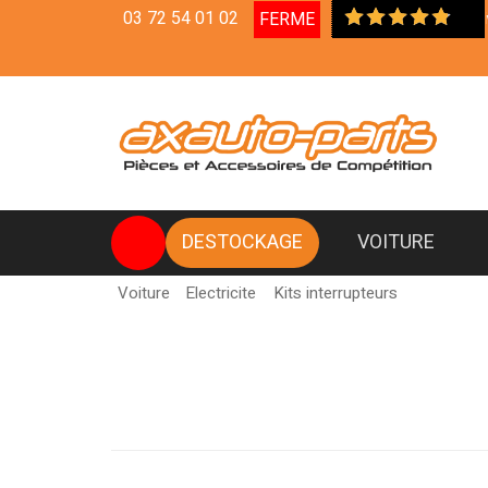
03 72 54 01 02
FERME
Livrais
DESTOCKAGE
VOITURE
Voiture
Electricite
Kits interrupteurs