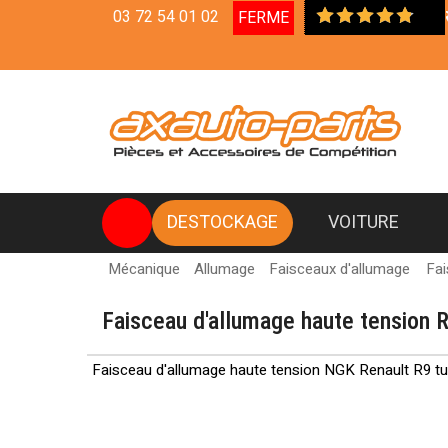
03 72 54 01 02
FERME
Livraison en Relais Coli
DESTOCKAGE
VOITURE
Mécanique
Allumage
Faisceaux d'allumage
Fai
Faisceau d'allumage haute tension 
Faisceau d'allumage haute tension NGK Renault R9 tu