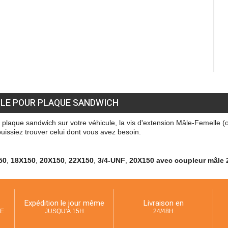
LE POUR PLAQUE SANDWICH
 plaque sandwich sur votre véhicule, la vis d'extension Mâle-Femelle 
puissiez trouver celui dont vous avez besoin.
50
,
18X150
,
20X150
,
22X150
,
3/4-UNF
,
20X150 avec coupleur mâle 
Expédition le jour même
Livraison en
UE
JUSQU'À 15H
24/48H