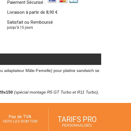
Paiement Sécurisé :
Livraison à partir de
8,90 €
Satisfait ou Remboursé
jusqu'à 15 jours
(ou adaptateur Mâle-Femelle) pour platine sandwich se
20x150
(spécial montage R5 GT Turbo et R11 Turbo)
,
Pas de TVA
TARIFS PRO
VERS LES DOM TOM
PERSONNALISÉS