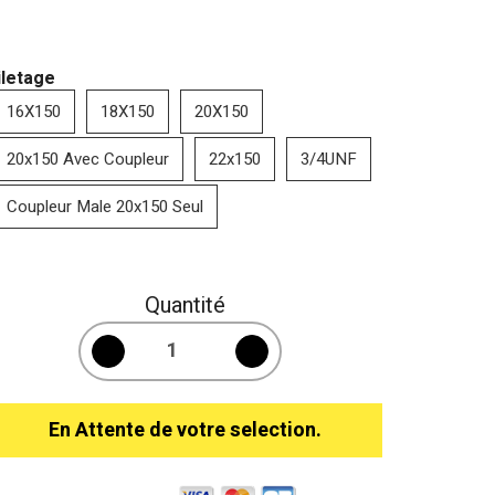
iletage
16X150
18X150
20X150
20x150 Avec Coupleur
22x150
3/4UNF
Coupleur Male 20x150 Seul
Quantité
En Attente de votre selection.