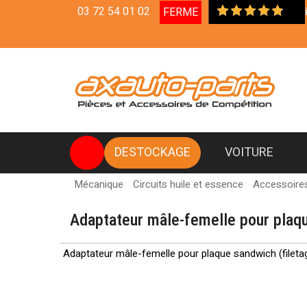
03 72 54 01 02
FERME
Livrai
DESTOCKAGE
VOITURE
Mécanique
Circuits huile et essence
Accessoires 
Adaptateur mâle-femelle pour plaq
Adaptateur mâle-femelle pour plaque sandwich (fileta