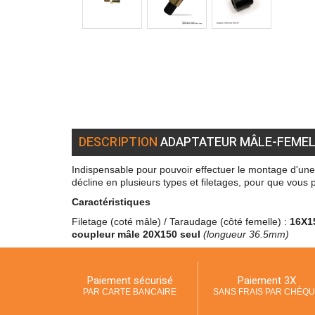
DESCRIPTION
ADAPTATEUR MÂLE-FEMEL
Indispensable pour pouvoir effectuer le montage d'une
décline en plusieurs types et filetages, pour que vous 
Caractéristiques
Filetage (coté mâle) / Taraudage (côté femelle) :
16X1
coupleur mâle 20X150 seul
(longueur 36.5mm)
Paiement sécurisé
Paiement 3X
PAR CARTE BANCAIRE
SANS FRAIS PAR CHÈQ