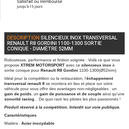
Satisfait ou Remboursé
jusqu'à 15 jours
DESCRIPTION
SILENCIEUX INOX TRANSVERSAL
RENAULT R8 GORDINI 1100-1300 SORTIE
CONIQUE - DIAMÈTRE 52MM
Robustesse, performance et finition soignée : Voilà ce que vous
propose
XTREM MOTORSPORT
avec ce
silencieux inox
à
sortie conique pour
Renault R8 Gordini
1100-1300(Ø52mm).
Idéal pour la compétition ou la restauration, l'
échappement
transversal renault 8
se montera en lieu et place sur votre
véhicule pour vous offrir des avantages non-négligeables : un
gain de poids
, un
gain de puissance et de couple
ainsi qu'une
sonorité
racing
... De quoi ravir les pilotes les plus passionnés !
Produit
réservé
à la compétition. Interdit sur voie publique.
Caractéristiques
Matière :
Acier inoxydable