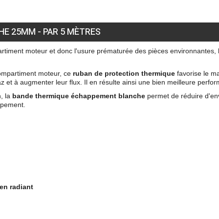
E 25MM - PAR 5 MÈTRES
rtiment moteur et donc l'usure prématurée des pièces environnantes, 
 compartiment moteur, ce
ruban de protection thermique
favorise le m
az et à augmenter leur flux. Il en résulte ainsi une bien meilleure perfo
n, la
bande thermique échappement blanche
permet de réduire d'en
ppement.
en radiant