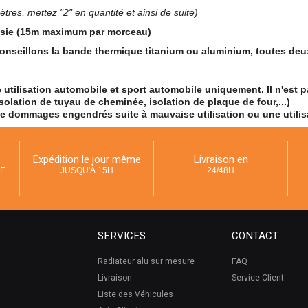
tres, mettez "2" en quantité et ainsi de suite)
oisie (15m maximum par morceau)
onseillons la bande thermique titanium ou aluminium, toutes deux
utilisation automobile et sport automobile uniquement. Il n'est p
olation de tuyau de cheminée, isolation de plaque de four,...)
de dommages engendrés suite à mauvaise utilisation ou une utili
Expédition le jour même
Livraison en
UE
JUSQU'À 15H
24/48H
SERVICES
CONTACT
Radiateur alu sur mesure
FAQ
Livraison
Service Client
Liste des Véhicules