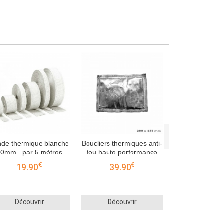
Kit 6 colliers
pour bande t
Modèle
8.9
Décou
de thermique blanche
Boucliers thermiques anti-
0mm - par 5 mètres
feu haute performance
€
€
19.90
39.90
Découvrir
Découvrir