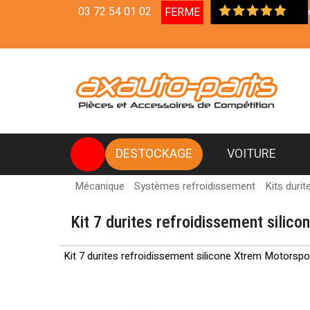
03 72 54 01 02
FERME
Livraison en Relais Colis
DESTOCKAGE
VOITURE
Mécanique
Systèmes refroidissement
Kits durit
Kit 7 durites refroidissement silic
Kit 7 durites refroidissement silicone Xtrem Motorsp