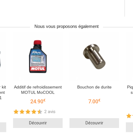
Nous vous proposons également
 kit
Additif de refroidissement
Bouchon de durite
Piq
ent
MOTUL MoCOOL
s
1
€
€
24.90
7.00
2 avis
Découvrir
Découvrir