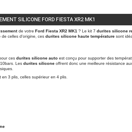
SEMENT SILICONE FORD FIESTA XR2 MK1
dissement
de votre
Ford Fiesta XR2 MK1
? L
e kit 7
durites silicone
r
 de celles d'origine, ces
durites silicone haute température
sont i
déa
 pour ces
durites silicone auto
est conçu pour supporter des températ
e 10bars. Les
durites silicone
offrent donc une meilleure
résistance au
ssiques.
en 3 plis, celles supérieur en 4 plis.
one