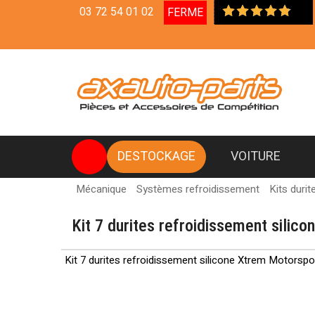
03 72 54 01 02
FERME
Livraison en Relais Colis 
DESTOCKAGE
VOITURE
Mécanique
Systèmes refroidissement
Kits durit
Kit 7 durites refroidissement silico
Kit 7 durites refroidissement silicone Xtrem Motorspo