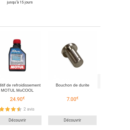
jusqu'à 15 jours
Piquage mâle 
silicone - d
cho
33.
Décou
itif de refroidissement
Bouchon de durite
MOTUL MoCOOL
€
€
24.90
7.00
2 avis
Découvrir
Découvrir