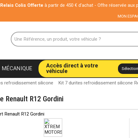
Offerte
à partir de 450 € d'achat - Offre réservée aux particuliers
MON ESPA
Accès direct à votre
MÉCANIQUE
véhicule
es refroidissement silicone
Kit 7 durites refroidissement silicone 
ne Renault R12 Gordini
rt Renault R12 Gordini