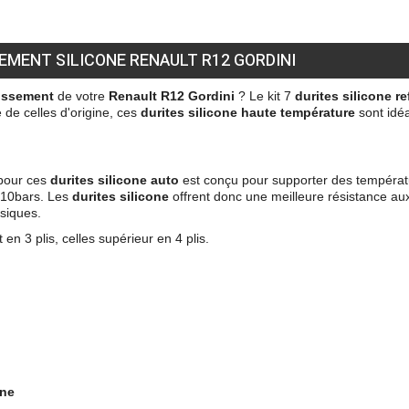
SEMENT SILICONE RENAULT R12 GORDINI
dissement
de votre
Renault R12 Gordini
? L
e kit 7
durites silicone
re
 de celles d'origine, ces
durites silicone haute température
sont i
déa
 pour ces
durites silicone auto
est conçu pour supporter des températ
e 10bars. Les
durites silicone
offrent donc une meilleure
résistance au
ssiques.
en 3 plis, celles supérieur en 4 plis.
one