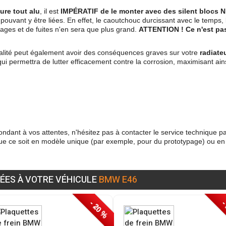
ture tout alu
, il est
IMP
É
RATIF de le monter avec des silent blocs
pouvant y être liées. En effet, le caoutchouc durcissant avec le temps, 
ages et de fuites n'en sera que plus grand.
ATTENTION ! Ce n'est pas 
qualité peut également avoir des conséquences graves sur votre
radiateu
qui permettra de lutter efficacement contre la corrosion, maximisant ain
ndant à vos attentes, n'hésitez pas à contacter le service technique p
que ce soit en modèle unique (par exemple, pour du prototypage) ou en
ÉES À VOTRE VÉHICULE
BMW E46
- 20 %
-