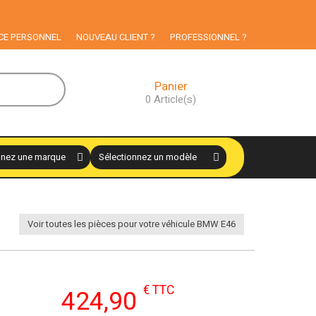
CE PERSONNEL
NOUVEAU CLIENT ?
PROFESSIONNEL ?
Panier
0
Article(s)
Voir toutes les pièces pour votre véhicule BMW E46
€ TTC
424,90