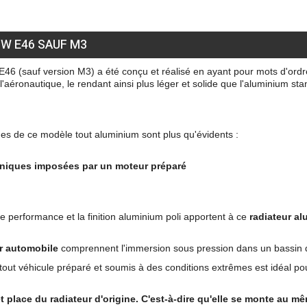
W E46 SAUF M3
6 (sauf version M3) a été conçu et réalisé en ayant pour mots d'ordre 
 l'aéronautique, le rendant ainsi plus léger et solide que l'aluminium st
ges de ce modèle tout aluminium sont plus qu'évidents :
aniques imposées par un moteur préparé
e performance et la finition aluminium poli apportent à ce
radiateur a
r automobile
comprennent l'immersion sous pression dans un bassin d'e
 tout véhicule préparé et soumis à des conditions extrêmes est idéal pou
et place du radiateur d'origine. C'est-à-dire qu'elle se monte au m