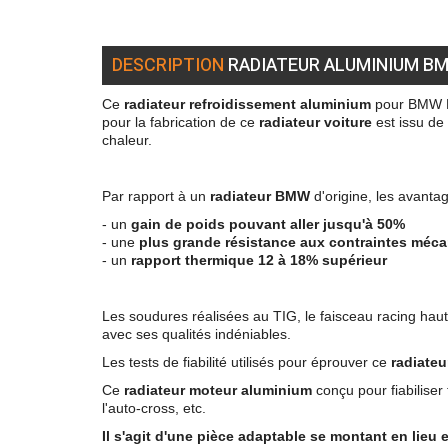
DESCRIPTION
RADIATEUR ALUMINIUM BM
Ce
radiateur refroidissement aluminium
pour BMW E4
pour la fabrication de ce
radiateur voiture
est issu de
chaleur.
Par rapport à un
radiateur BMW
d'origine, les avanta
- un
gain de poids pouvant aller jusqu'à 50%
- une
plus grande résistance aux contraintes méc
- un
rapport thermique 12 à 18% supérieur
Les soudures réalisées au TIG, le faisceau racing haut
avec ses qualités indéniables.
Les tests de fiabilité utilisés pour éprouver ce
radiateu
Ce
radiateur moteur aluminium
conçu pour fiabiliser
l'auto-cross, etc.
Il s'agit d'une pièce adaptable se montant en lieu 