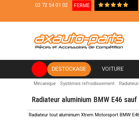
03 72 54 01 02
FERME
Livraison en Relais Co
DESTOCKAGE
VOITURE
Mécanique
Systèmes refroidissement
Radiateur
Radiateur aluminium BMW E46 sauf
Radiateur tout aluminium Xtrem Motorsport BMW E4