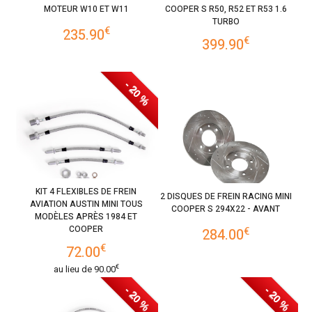
MOTEUR W10 ET W11
COOPER S R50, R52 ET R53 1.6
TURBO
€
235.90
€
399.90
- 20 %
KIT 4 FLEXIBLES DE FREIN
2 DISQUES DE FREIN RACING MINI
AVIATION AUSTIN MINI TOUS
COOPER S 294X22 - AVANT
MODÈLES APRÈS 1984 ET
COOPER
€
284.00
€
72.00
€
au lieu de
90.00
- 20 %
- 20 %