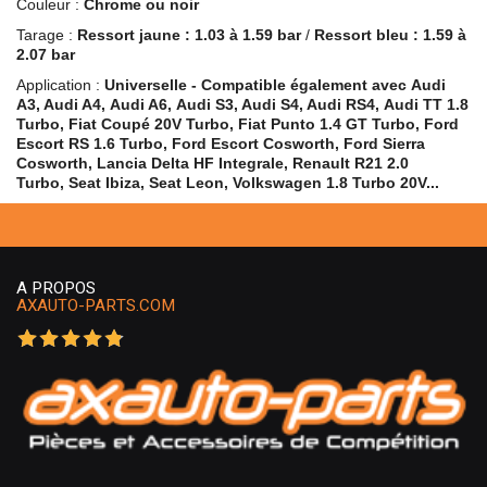
Couleur :
Chrome ou noir
Tarage :
R
essort j
aune : 1.03 à 1.59 bar
/
R
essort b
leu : 1.59 à
2.07 bar
Application :
Universelle - Compatible également avec
Audi
A3, Audi A4,
Audi A6,
Audi S3, Audi S4, Audi RS4,
Audi TT 1.8
Turbo,
Fiat Coupé 20V
Turbo, Fiat Punto 1.4 GT Turbo,
Ford
Escort RS 1.6 Turbo, Ford Escort Cosworth, Ford Sierra
Cosworth,
Lancia Delta HF Integrale,
Renault R21 2.0
Turbo,
Seat Ibiza, Seat Leon, Volkswagen 1.8 Turbo 20V...
A PROPOS
AXAUTO-PARTS.COM