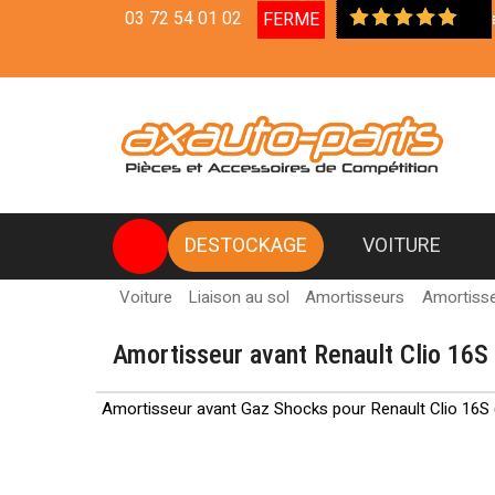
03 72 54 01 02
FERME
Livraison en Relais Colis Offe
DESTOCKAGE
VOITURE
Voiture
Liaison au sol
Amortisseurs
Amortisseu
Amortisseur avant Renault Clio 16S -
Amortisseur avant Gaz Shocks pour Renault Clio 16S 