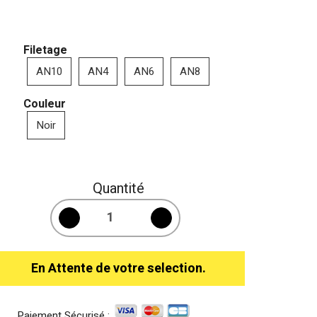
Filetage
AN10
AN4
AN6
AN8
Couleur
Noir
Quantité
En Attente de votre selection.
Paiement Sécurisé :