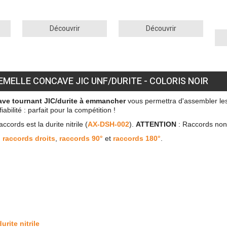
Découvrir
Découvrir
MELLE CONCAVE JIC UNF/DURITE - COLORIS NOIR
ave tournant JIC/durite à emmancher
vous permettra d'assembler les
ilité : parfait pour la compétition !
ords est la durite nitrile (
AX-DSH-002
).
ATTENTION
: Raccords non 
n
raccords droits
,
raccords 90°
et
raccords 180°
.
durite nitrile