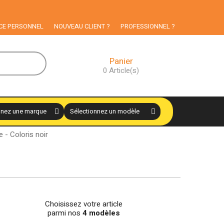
rticuliers
CE PERSONNEL
NOUVEAU CLIENT ?
PROFESSIONNEL ?
Panier
0
Article(s)
 - Coloris noir
Choisissez votre article
parmi nos
4 modèles