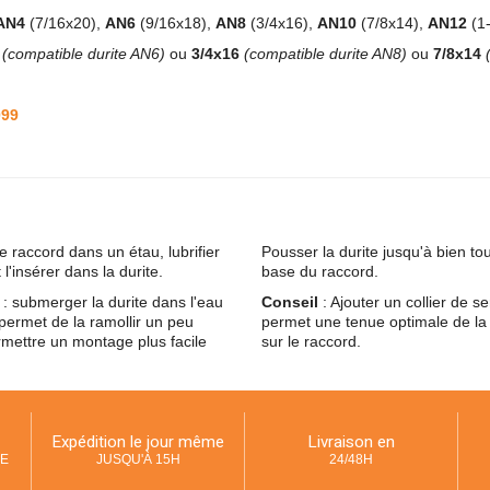
AN4
(7/16x20),
AN6
(9/16x18),
AN8
(3/4x16),
AN10
(7/8x14),
AN12
(1
8
(compatible durite AN6)
ou
3/4x16
(compatible durite AN8)
ou
7/8x14
099
le raccord dans un étau, lubrifier
Pousser la durite jusqu'à bien to
t l'insérer dans la durite.
base du raccord.
: submerger la durite dans l'eau
Conseil
: Ajouter un collier de s
ermet de la ramollir un peu
permet une tenue optimale de la 
mettre un montage plus facile
sur le raccord.
Expédition le jour même
Livraison en
UE
JUSQU'À 15H
24/48H