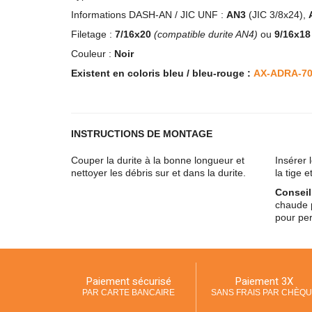
Informations DASH-AN / JIC UNF :
AN3
(JIC 3/8x24),
Filetage :
7/16x20
(compatible durite AN4)
ou
9/16x1
Couleur :
Noir
Existent en coloris bleu / bleu-rouge :
AX-ADRA-7
INSTRUCTIONS DE MONTAGE
Couper la durite à la bonne longueur et
Insérer 
nettoyer les débris sur et dans la durite.
la tige e
Conseil
chaude p
pour per
Paiement sécurisé
Paiement 3X
PAR CARTE BANCAIRE
SANS FRAIS PAR CHÈQ