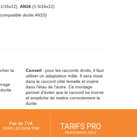
-1/16x12),
AN16
(1-5/16x12)
(compatible durite AN10)
ucher la
Conseil
: pour les raccords droits, il faut
utiliser un adaptateur mâle. Il sera vissé
dans le raccord côté femelle et inséré
errage
dans l'étau de l'autre. Ce montage
durite
permet d'éviter que le raccord ne tourne
et empêche de mettre correctement la
durite.
Pas de TVA
TARIFS PRO
VERS LES DOM TOM
PERSONNALISÉS