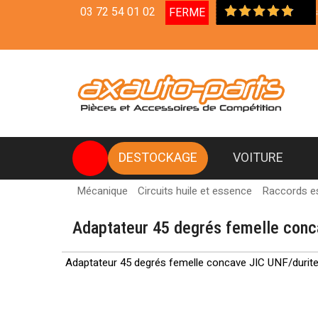
03 72 54 01 02
FERME
Livraison en 
DESTOCKAGE
VOITURE
Mécanique
Circuits huile et essence
Raccords e
Adaptateur 45 degrés femelle conca
Adaptateur 45 degrés femelle concave JIC UNF/durite 