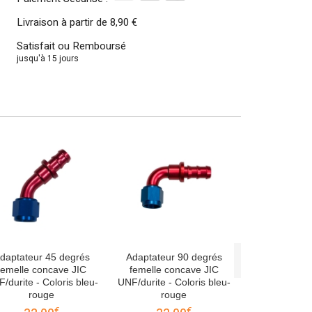
Livraison à partir de
8,90 €
Satisfait ou Remboursé
jusqu'à 15 jours
Adaptateur 
femelle co
UNF/durite - 
32.
Décou
daptateur 45 degrés
Adaptateur 90 degrés
femelle concave JIC
femelle concave JIC
/durite - Coloris bleu-
UNF/durite - Coloris bleu-
rouge
rouge
€
€