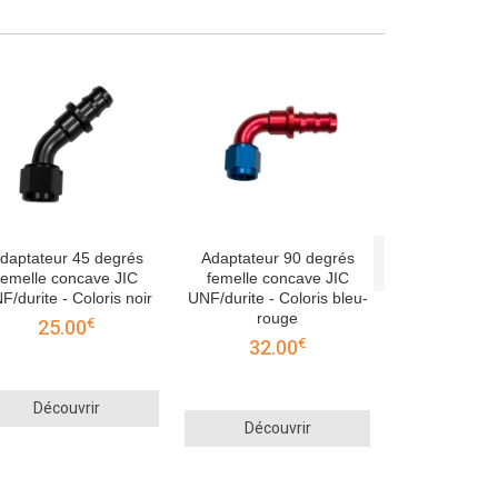
Adaptateur 
femelle co
UNF/durite - 
32.
Décou
daptateur 45 degrés
Adaptateur 90 degrés
femelle concave JIC
femelle concave JIC
F/durite - Coloris noir
UNF/durite - Coloris bleu-
rouge
€
25.00
€
32.00
Découvrir
Découvrir