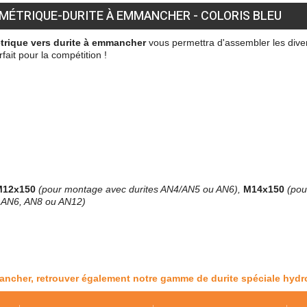
MÉTRIQUE-DURITE À EMMANCHER - COLORIS BLEU
étrique vers durite à emmancher
vous permettra d'assembler les diver
fait pour la compétition !
M12x150
(pour montage avec durites AN4/AN5 ou AN6),
M14x150
(pou
, AN6, AN8 ou AN12)
ancher, retrouver également notre gamme de durite spéciale hyd