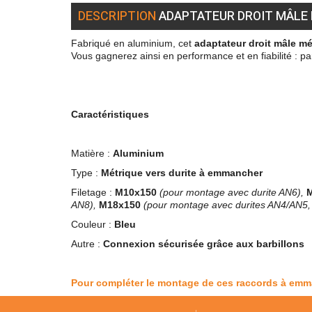
DESCRIPTION
ADAPTATEUR DROIT MÂLE 
Fabriqué en aluminium, cet
adaptateur droit mâle m
Vous gagnerez ainsi en performance et en fiabilité : par
Caractéristiques
Matière :
Aluminium
Type :
Métrique
vers
durite à emmancher
Filetage :
M10x150
(pour montage avec durite AN6),
AN8),
M18x150
(pour montage avec durites AN4/AN5
Couleur :
Bleu
Autre :
Connexion sécurisée grâce aux barbillons
Pour compléter le montage de ces raccords à emm