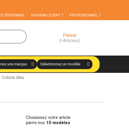
articuliers
CE PERSONNEL
NOUVEAU CLIENT ?
PROFESSIONNEL ?
Panier
0
Article(s)
 Coloris bleu
Choisissez votre article
parmi nos
10 modèles