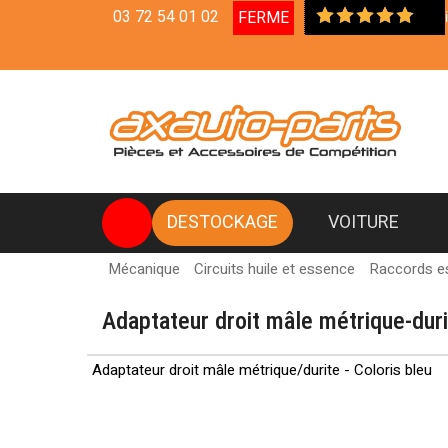
03 72 54 01 02
FERME
Livraison en
DESTOCKAGE
VOITURE
Mécanique
Circuits huile et essence
Raccords e
Adaptateur droit mâle métrique-dur
Adaptateur droit mâle métrique/durite - Coloris bleu