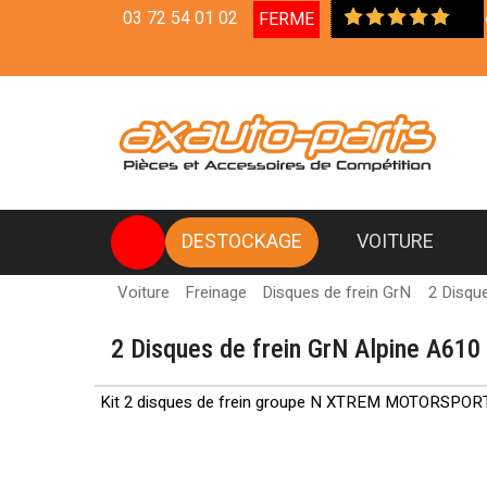
03 72 54 01 02
FERME
Livraison en Relais Col
DESTOCKAGE
VOITURE
Voiture
Freinage
Disques de frein GrN
2 Disqu
2 Disques de frein GrN Alpine A610
Kit 2 disques de frein groupe N XTREM MOTORSPORT