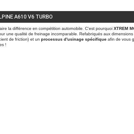
LPINE A610 V6 TURBO
aire la différence en compétition automobile. C'est pourquoi
XTREM M
pour une qualité de freinage incomparable. Refabriqués aux dimensions d
cient de friction) et un
processus d'usinage spécifique
afin de vous g
es !