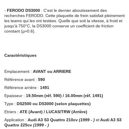
-
FERODO DS3000
: C'est le dernier aboutissement des
recherches FERODO. Cette plaquette de frein satisfait pleinement
les teams qui les ont testées. Quelle que soit la vitesse, à froid et
jusqu'à 750°C, la DS3000 conserve un coefficient de friction
constant (µ=0.6).
Caractéristiques
Emplacement :
AVANT ou ARRIERE
Référence avant :
590
Référence arrière :
1491
Epaisseur :
19.50mm (réf. 590) / 16.00mm (réf. 1491)
Type :
DS2500 ou DS3000 (selon plaquettes)
Etriers :
ATE (Avant) / LUCAS/TRW (Arrière)
Application :
Audi A3 S3 Quattro 210cv
(1999 - )
et
Audi A3 S3
Quattro 225cv
(1999 - )