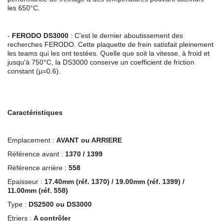
les 650°C.
-
FERODO
DS3000
: C'est le dernier aboutissement des
recherches FERODO. Cette plaquette de frein satisfait pleinement
les teams qui les ont testées. Quelle que soit la vitesse, à froid et
jusqu'à 750°C, la DS3000 conserve un coefficient de friction
constant (µ=0.6).
Caractéristiques
Emplacement :
AVANT ou ARRIERE
Référence avant :
1370 / 1399
Référence arrière :
558
Epaisseur :
17.40mm (réf. 1370) / 19.00mm (réf. 1399) /
11.00mm (réf. 558)
Type :
DS2500 ou DS3000
Etriers :
A contrôler